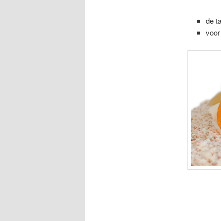
de ta
voor