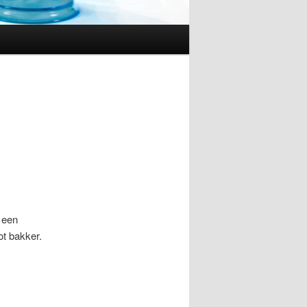
 een
ot bakker.