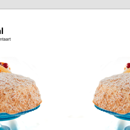
l
ntaart