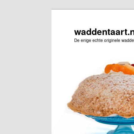
Spring
naar
de
waddentaart.n
primaire
De enige echte originele wadde
inhoud